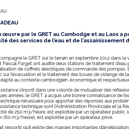
MADEAU
œuvre par le GRET au Cambodge et au Laos a po
ité des services de l’eau et de l’assainissement
compagné le GRET sur le terrain en septembre 2012 dans la
t Pascal Forget ont audité deux stations de traitement d’eau p
éalisation de coffrets électriques de commande des pompes. En
c sur l’évacuation et le traitement des boues de vidange de la
adapté au contexte cambodgien, économique et respectueux 
sistance s’inscrit dans une volonté de mutualiser des réflexi
 années, le GRET a acquis une bonne connaissance de l’eau 
 technique nécessaire pour apporter des réponses aux problèm
ssistance technique sont l’Administration Provinciale et la R
ité de 250 m3/heure, est exploitée par un opérateur public
 (60 m3/heure), est exploitée par un opérateur privé.
ait ressortir qu’il existe des marges importantes d’amélioratio