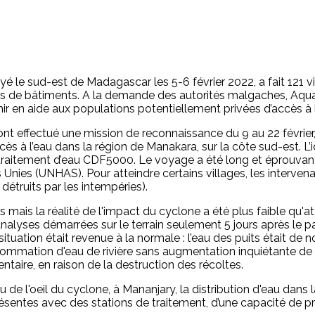
i
ayé le sud-est de Madagascar les 5-6 février 2022, a fait 121 v
 de bâtiments. A la demande des autorités malgaches, Aquas
ir en aide aux populations potentiellement privées d’accès à 
 ont effectué une mission de reconnaissance du 9 au 22 févrie
ès à l’eau dans la région de Manakara, sur la côte sud-est. L’idée
de traitement d’eau CDF5000. Le voyage a été long et éprouva
ies (UNHAS). Pour atteindre certains villages, les intervenan
détruits par les intempéries).
es mais la réalité de l'impact du cyclone a été plus faible qu
 analyses démarrées sur le terrain seulement 5 jours après le 
situation était revenue à la normale : l’eau des puits était d
nsommation d'eau de rivière sans augmentation inquiétante de
taire, en raison de la destruction des récoltes.
de l'oeil du cyclone, à Mananjary, la distribution d'eau dans l
résentes avec des stations de traitement, d’une capacité de 