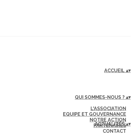
ACCUEIL
▴
▾
QUI SOMMES-NOUS ?
▴
▾
L'ASSOCIATION
EQUIPE ET GOUVERNANCE
NOTRE ACTION
ACTUALITÉS
▴
▾
PARTENAIRES
CONTACT