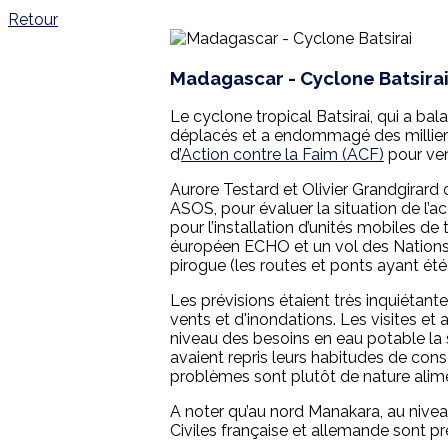
Retour
Madagascar - Cyclone Batsira
Le cyclone tropical Batsirai, qui a bal
déplacés et a endommagé des milliers
d’
Action contre la Faim (ACF)
pour ven
Aurore Testard et Olivier Grandgirard
ASOS, pour évaluer la situation de l’acc
pour l’installation d’unités mobiles 
éuropéen ECHO et un vol des Nations Un
pirogue (les routes et ponts ayant été 
Les prévisions étaient très inquiétant
vents et d'inondations. Les visites et
niveau des besoins en eau potable la 
avaient repris leurs habitudes de co
problèmes sont plutôt de nature alimen
A noter qu’au nord Manakara, au niveau 
Civiles française et allemande sont p