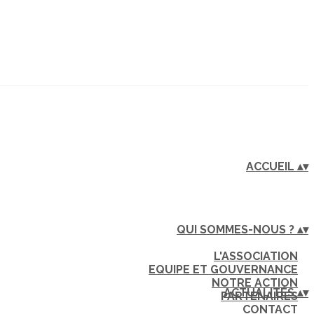
ACCUEIL
▴
▾
QUI SOMMES-NOUS ?
▴
▾
L'ASSOCIATION
EQUIPE ET GOUVERNANCE
NOTRE ACTION
ACTUALITÉS
▴
▾
PARTENAIRES
CONTACT