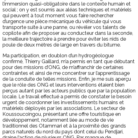
l’immersion quasi-obligatoire dans le contexte humain et
social ; on y est soumis aux aléas techniques et matériels
qui peuvent à tout moment vous faire rechercher
d’urgence une pièce mécanique du véhicule qui vous
transporte suite à une panne, ou révéler vos talents de
copilote afin de proposer au conducteur dans la seconde,
la meilleure trajectoire à prendre pour éviter les nids de
poule de deux mètres de large en travers du bitume.
Ma participation, en doublon d’un hydrogéologue
confirmé, Thierry Gaillard, m’a permis en tant que débutant
pour des missions d’ONG, de m’affranchir de certaines
contraintes et ainsi de me concentrer sur l’apprentissage
de la conduite de telles missions. Enfin, je me suis aperçu
que le rôle des ONG et leurs interventions étaient bien
perçus autant par les acteurs publics que par la population
locale. Le travail effectué a permis de constater le besoin
urgent de coordonner les investissements humains et
matériels déployés par les associations. Le secteur de
Koussoucoingou, présentant une offre touristique en
développement, notamment liée au mode de vie
traditionnel des Otammari et à la proximité des grands
parcs naturels du nord du pays dont celui du Pendjari,
draine l’action de plusieurs ONG. Par manque de