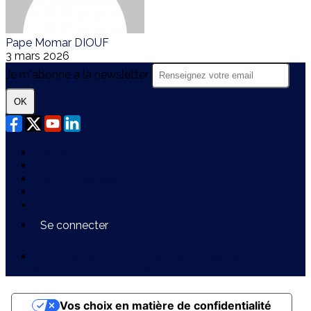
Pape Momar DIOUF
3 mars 2026
Je m'abonne à la newsletter
OK
Plan du site
Licences
Mentions légales
CGUV
Paramétrer vos cookies
Se connecter
Propulsé par AssoConnect, le logiciel des
associations Caritatives
Vos choix en matière de confidentialité