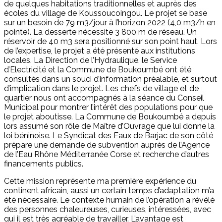
de quelques habitations traditionnelles et auprès des
écoles du village de Koussoucoingou. Le projet se base
sur un besoin de 79 m3/jour à l’horizon 2022 (4,0 m3/h en
pointe). La desserte nécessite 3 800 m de réseau. Un
réservoir de 40 m3 sera positionné sur son point haut. Lors
de l’expertise, le projet a été présenté aux institutions
locales. La Direction de l’Hydraulique, le Service
d’Electricité et la Commune de Boukoumbé ont été
consultés dans un souci d’information préalable, et surtout
d’implication dans le projet. Les chefs de village et de
quartier nous ont accompagnés à la séance du Conseil
Municipal pour montrer l’intérêt des populations pour que
le projet aboutisse. La Commune de Boukoumbé a depuis
lors assumé son rôle de Maître d’Ouvrage que lui donne la
loi béninoise. Le Syndicat des Eaux de Barjac de son côté
prépare une demande de subvention auprès de l’Agence
de l’Eau Rhône Méditerranée Corse et recherche d’autres
financements publics.
Cette mission représente ma première expérience du
continent africain, aussi un certain temps d’adaptation m’a
été nécessaire. Le contexte humain de l’opération a révélé
des personnes chaleureuses, curieuses, intéressées, avec
qui il est très agréable de travailler. L’avantage est