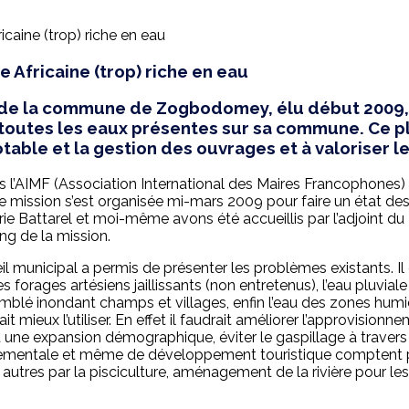
 Africaine (trop) riche en eau
 de la commune de Zogbodomey, élu début 2009, 
 toutes les eaux présentes sur sa commune. Ce pl
able et la gestion des ouvrages et à valoriser le
s l’AIMF (Association International des Maires Francophones) 
e mission s’est organisée mi-mars 2009 pour faire un état de
 Battarel et moi-même avons été accueillis par l’adjoint du 
g de la mission.
 municipal a permis de présenter les problèmes existants. Il 
 forages artésiens jaillissants (non entretenus), l’eau pluvial
blé inondant champs et villages, enfin l’eau des zones humi
t mieux l’utiliser. En effet il faudrait améliorer l’approvision
 expansion démographique, éviter le gaspillage à travers les 
nementale et même de développement touristique comptent parm
utres par la pisciculture, aménagement de la rivière pour les l