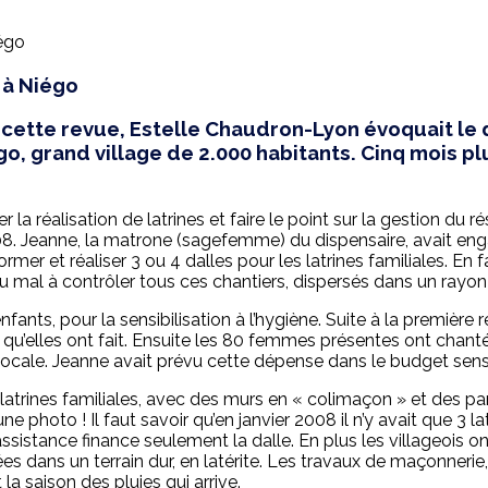
 à Niégo
cette revue, Estelle Chaudron-Lyon évoquait le
o, grand village de 2.000 habitants. Cinq mois plu
la réalisation de latrines et faire le point sur la gestion du
 2008. Jeanne, la matrone (sagefemme) du dispensaire, avait e
rmer et réaliser 3 ou 4 dalles pour les latrines familiales. En fai
 du mal à contrôler tous ces chantiers, dispersés dans un rayon
fants, pour la sensibilisation à l’hygiène. Suite à la première
u’elles ont fait. Ensuite les 80 femmes présentes ont chanté 
e locale. Jeanne avait prévu cette dépense dans le budget sensi
atrines familiales, avec des murs en « colimaçon » et des par
e photo ! Il faut savoir qu’en janvier 2008 il n’y avait que 3 lat
istance finance seulement la dalle. En plus les villageois on
ées dans un terrain dur, en latérite. Les travaux de maçonner
a saison des pluies qui arrive.