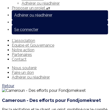
Adhérer ou réadhérer
Proposer un projet
▴
▾
Adhérer ou réadhérer
Se connecter
L'association
Equipe et Gouvernance
Notre action
Partenaires
Contact
Nous soutenir
Faire un don
Adhérer ou réadhérer
Retour
Cameroun - Des efforts pour Fondjomekwet
Par la récitation et le chant, un griot, mobilisé par le comité