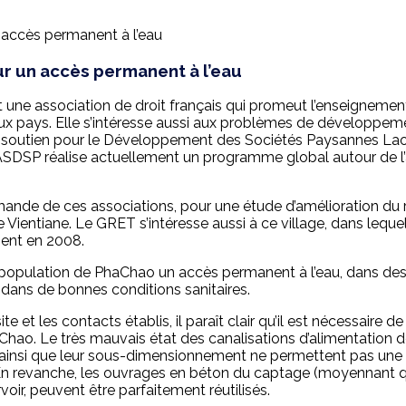
ur un accès permanent à l’eau
une association de droit français qui promeut l’enseignement
ux pays. Elle s’intéresse aussi aux problèmes de développem
e soutien pour le Développement des Sociétés Paysannes Laos
DSP réalise actuellement un programme global autour de l’ag
mande de ces associations, pour une étude d’amélioration du 
e Vientiane. Le GRET s’intéresse aussi à ce village, dans lequel
ement en 2008.
la population de PhaChao un accès permanent à l’eau, dans de
re dans de bonnes conditions sanitaires.
ite et les contacts établis, il paraît clair qu’il est nécessair
aChao. Le très mauvais état des canalisations d’alimentation d
e, ainsi que leur sous-dimensionnement ne permettent pas une 
 En revanche, les ouvrages en béton du captage (moyennan
rvoir, peuvent être parfaitement réutilisés.