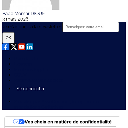
Pape Momar DIOUF
3 mars 2026
Je m'abonne à la newsletter
OK
Plan du site
Licences
Mentions légales
CGUV
Paramétrer vos cookies
Se connecter
Propulsé par AssoConnect, le logiciel des
associations Caritatives
Vos choix en matière de confidentialité