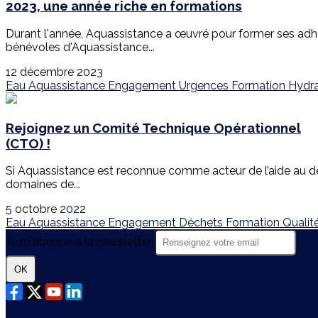
2023, une année riche en formations
Durant l'année, Aquassistance a œuvré pour former ses adh
bénévoles d'Aquassistance...
12 décembre 2023
Eau
Aquassistance
Engagement
Urgences
Formation
Hydr
Rejoignez un Comité Technique Opérationnel
(CTO) !
Si Aquassistance est reconnue comme acteur de l’aide au dév
domaines de...
5 octobre 2022
Eau
Aquassistance
Engagement
Déchets
Formation
Qualit
Je m'abonne à la newsletter
OK