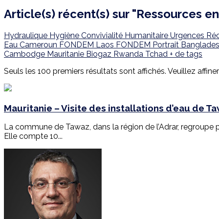
Article(s) récent(s) sur "Ressources e
Hydraulique
Hygiène
Convivialité
Humanitaire
Urgences
Ré
Eau
Cameroun
FONDEM
Laos
FONDEM
Portrait
Banglade
Cambodge
Mauritanie
Biogaz
Rwanda
Tchad
+ de tags
Seuls les 100 premiers résultats sont affichés. Veuillez affine
Mauritanie – Visite des installations d’eau de T
La commune de Tawaz, dans la région de l’Adrar, regroupe plu
Elle compte 10...