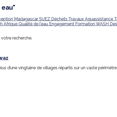
n eau"
ception
Madagascar
SUEZ
Déchets
Travaux
Aquassistance
T
sh
Afrique
Qualité de l'eau
Engagement
Formation
WASH
Des
r votre recherche.
awaz
s d’une vingtaine de villages répartis sur un vaste périmètre