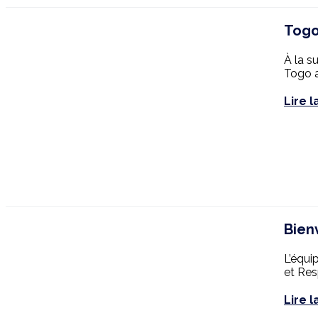
Togo
À la s
Togo a
Lire l
Bien
L’équi
et Res
Lire l