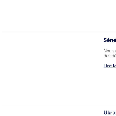
Séné
Nous a
des dé
Lire l
Ukra