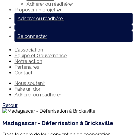
Adhérer ou réadhérer
Proposer un projet
▴
▾
Adhérer ou réadhérer
Se connecter
L'association
Equipe et Gouvernance
Notre action
Partenaires
Contact
Nous soutenir
Faire un don
Adhérer ou réadhérer
Retour
Madagascar - Déferrisation à Brickaville
Dans le cadre de leur convention de coopération,